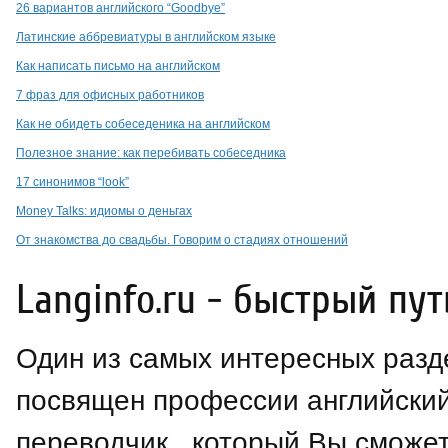
26 вариантов английского “Goodbye”
Латинские аббревиатуры в английском языке
Как написать письмо на английском
7 фраз для офисных работников
Как не обидеть собеседеника на английском
Полезное знание: как перебивать собеседника
17 синонимов “look”
Money Talks: идиомы о деньгах
От знакомства до свадьбы. Говорим о стадиях отношений
Langinfo.ru - быстрый пут
Один из самых интересных разд
посвящен профессии английски
переводчик , который Вы сможет