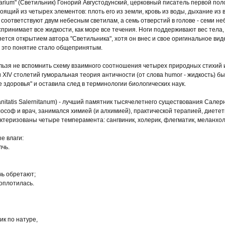
darium" (Светильник) Гонорий Августодунский, церковный писатель первой пол
оящий из четырех элементов: плоть его из земли, кровь из воды, дыхание из в
 соответствуют двум небесным светилам, а семь отверстий в голове - семи н
принимает все жидкости, как море все течения. Ноги поддерживают вес тела, 
яется открытием автора "Светильника", хотя он внес и свое оригинальное виде
ка это понятие стало общепринятым.
ельзя не вспомнить схему взаимного соотношения четырех природных стихий 
 и ХIV столетий гуморальная теория античности (от слова humor - жидкость) б
 здоровья" и оставила след в терминологии биологических наук.
nitatis Salernitanum) - лучший памятник тысячелетнего существования Салер
лософ и врач, занимался химией (и алхимией), практической терапией, диете
арактеризованы четыре темперамента: сангвиник, холерик, флегматик, меланхо
е влаги:
лчь.
чь обретают;
 воплотилась.
ик по натуре,