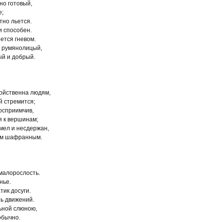
но готовый,
е;
тно льется.
и способен.
яется гневом.
, румянолицый,
ый и добрый.
войственна людям,
й стремится;
восприимчив,
я к вершинам;
смел и несдержан,
ком шафранным.
малорослость.
нье.
тик досуги.
ть движений.
льной слюною,
 обычно.