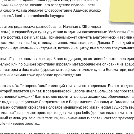
 причины невроза, возникшего вследствие обделенности
мя самого Адама образует словосочетание Адамово яблоко
pomum Adami seu prominentia laryngea.
 этого ряда весьма разнообразны. Начиная с XIII в. через
 язык), в европейскую культуру стали входить многочисленные "библеизмы", 
него Востока в речи Запада. Примером может служить анатомический термин с
как аммонова спайка, комиссура гиппокампальная, лира Давида. Последний в
алтерион - музыкальный инструмент, похожий на цитру, имел форму треугольник
ом в Европе пользовалась арабская медицина, на латинский язык переводил
тельно или по ошибке христианизировали метафорические описания из арабск
ая матерь) и dura mater (суровая матерь) как отголоски культа Богоматери; н
оголь и алхимия тоже арабского происхождения.
ртикль "ал" и корень "хим", имеющий три варианта перевода: Египет, жидкост
которой является Египет, в средневековой Европе имела большое распростран
ественной комедии" Данте можно прочитать о двух алхимиках, обреченных на 
ие выдающиеся ученые Средневековья и Возрождения: Арнольд из Виллановы
дики оставили свой след в словаре медицины: это мистическая сущность вещ
кагест", на роль которого претендовали aqua fortis (крепкая водка, или азотна
 винный камень (ср. acidum tartaricum, виннокаменная кислота). Раствор треххл
le - питьевое золото...