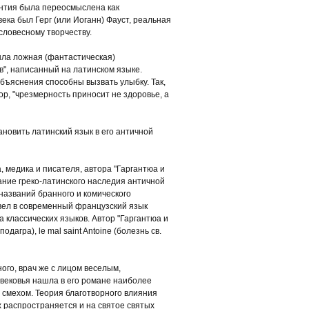
мантия была переосмыслена как
ека был Герг (или Иоганн) Фауст, реальная
 словесному творчеству.
ыла ложная (фантастическая)
", написанный на латинском языке.
бъяснения способны вызвать улыбку. Так,
ор, "чрезмерность приносит не здоровье, а
новить латинский язык в его античной
, медика и писателя, автора "Гаргантюа и
ание греко-латинского наследия античной
 названий бранного и комического
е ввел в современный французский язык
а классических языков. Автор "Гаргантюа и
агра), le mal saint Antoine (болезнь св.
ого, врач же с лицом веселым,
вековья нашла в его романе наиболее
ь смехом. Теория благотворного влияния
х распространяется и на святое святых