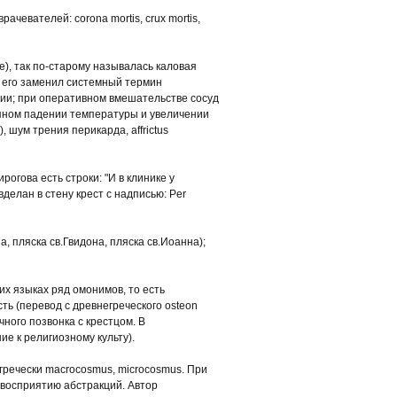
евателей: corona mortis, crux mortis,
е), так по-старому называлась каловая
, его заменил системный термин
рии; при оперативном вмешательстве сосуд
запном падении температуры и увеличении
, шум трения перикарда, affrictus
огова есть строки: "И в клинике у
делан в стену крест с надписью: Per
, пляска св.Гвидона, пляска св.Иоанна);
х языках ряд омонимов, то есть
ть (перевод с древнегреческого osteon
чного позвонка с крестцом. В
е к религиозному культу).
-гречески macrocosmus, microcosmus. При
 восприятию абстракций. Автор