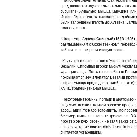
Наиболее значительным фактором влияния 
средневековая наука пользовались латинс
cucullaris (буквально: мышца Капуцина, и
Иозеф Гиртль считал названия, подобные m
были запрещены вплоть до XVI века. Загл
сказать, толка.
Например, Адриан Спигелий (1578-1625) ви
размышлениям о божественном" (перевод с 
забывали вести религиозную жизнь.
Критическое отношение к "монашеской тер
Везалий. Описывая второй мускул между дв
Францисканцы, Яковиты и особенно Бенеди
покрывают спину и лопатку. Везалий проти
вторая мышца среди двигателей лопатки). 
XVI в., трапециевидная мышца.
Некоторые термины попали в анатомию из бо
видимых на сагиттальном разрезе прослоек
ассоциации, то надо вспомнить, что посре
бессмертными, но этого не произошло. В 3-й
простер он руки своей, и не взял также от 
словосочетание morsus diaboli seu fimbriae
считается устаревшим.