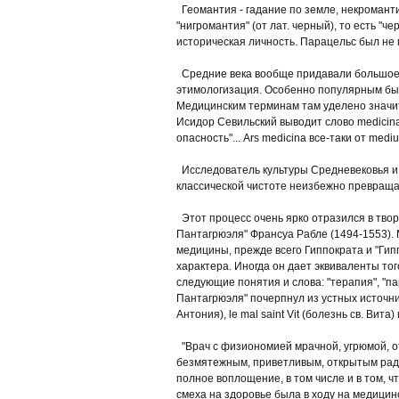
Геомантия - гадание по земле, некроманти
"нигромантия" (от лат. черный), то есть "
историческая личность. Парацельс был не м
Средние века вообще придавали большое з
этимологизация. Особенно популярным был
Медицинским терминам там уделено значит
Исидор Севильский выводит слово medicina
опасность"... Ars medicina все-таки от medi
Исследователь культуры Средневековья и 
классической чистоте неизбежно превращал
Этот процесс очень ярко отразился в твор
Пантагрюэля" Франсуа Рабле (1494-1553). 
медицины, прежде всего Гиппократа и "Гип
характера. Иногда он дает эквиваленты того
следующие понятия и слова: "терапия", "па
Пантагрюэля" почерпнул из устных источнико
Антония), le mal saint Vit (болезнь св. Вита) и
"Врач с физиономией мрачной, угрюмой, от
безмятежным, приветливым, открытым раду
полное воплощение, в том числе и в том, ч
смеха на здоровье была в ходу на медицин