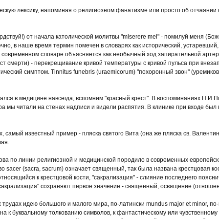
ую лексику, напоминая о религиозном фанатизме или просто об отчаянии врач
ствуй!) от начала католической молитвы "miserere mei" - помилуй меня (Бож
чно, в наше время термин помечен в словарях как исторический, устаревший
) в современном словаре объясняется как необычный ход запирательной арте
крест смерти) - перекрещивание кривой температуры с кривой пульса при вне
еский симптом. Tinnitus funebris (uraemicorum) "похоронный звон" (уремиков)
лся в медицине навсегда, вспомним "красный крест". В воспоминаниях Н.И.Пир
а мы читали на стенах надписи и видели распятия. В клинике при входе был в
самый известный пример - пляска святого Вита (она же пляска св. Валентина
лая.
ва по линии религиозной и медицинской породило в современных европейски
 sacer (sacra, sacrum) означает священный, так была названа крестцовая кос
 относящийся к крестцовой кости, "сакрализация" - слияние последнего поясни
акрализация" сохраняют первое значение - священный, освящение (отношени
трудах идею большого и малого мира, по-латински mundus major et minor, по
на к буквальному толкованию символов, к фантастическому или чувственному