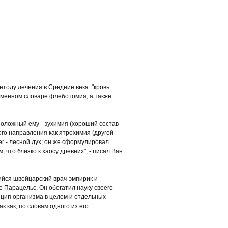
тоду лечения в Средние века: "кровь
временном словаре флеботомия, а также
положный ему - эухимия (хороший состав
ого направления как ятрохимия (другой
ter - лесной дух; он же сформулировал
 что близко к хаосу древних", - писал Ван
йся швейцарский врач-эмпирик и
е Парацельс. Он обогатил науку своего
инцип организма в целом и отдельных
 как, по словам одного из его