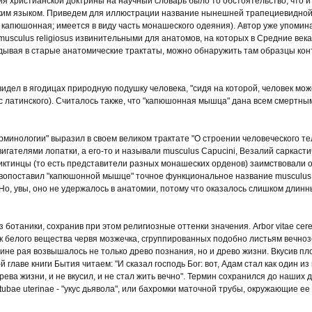
христианской доктрины на научный словарь было то обстоятельство, что и 
ким языком. Приведем для иллюстрации название нынешней трапециевидной 
ли капюшонная; имеется в виду часть монашеского одеяния). Автор уже упоми
usculus religiosus извинительными для анатомов, на которых в Средние век
ядывая в старые анатомические трактаты, можно обнаружить там образцы кон
дел в ягодицах природную подушку человека, "сидя на которой, человек мо
латинского). Считалось также, что "капюшонная мышца" дана всем смертным 
минологии" выразил в своем великом трактате "О строении человеческого 
игателями лопатки, а его-то и называли musculus Capucini, Везалий саркаст
ктинцы (то есть представители разных монашеских орденов) заимствовали от
вопоставил "капюшонной мышце" точное функциональное название musculus in
Но, увы, оно не удержалось в анатомии, потому что оказалось слишком длинн
таники, сохранив при этом религиозные оттенки значения. Arbor vitae cereb
 белого вещества червя мозжечка, сгруппированных подобно листьям вечноз
дине рая возвышалось не только древо познания, но и древо жизни. Вкусив пл
 главе книги Бытия читаем: "И сказал господь Бог: вот, Адам стал как один из 
древа жизни, и не вкусил, и не стал жить вечно". Термин сохранился до наших
 tubae uterinae - "укус дьявола", или бахромки маточной трубы, окружающие ее