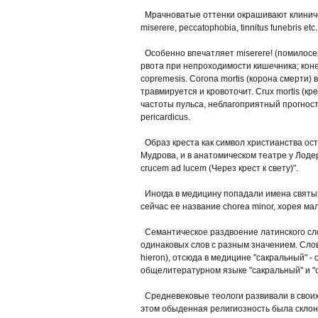
Мрачноватые оттенки окрашивают клиническ
miserere, peccatophobia, tinnitus funebris etc.
Особенно впечатляет miserere! (помилосерд
рвота при непроходимости кишечника; коне
copremesis. Corona mortis (корона смерти
травмируется и кровоточит. Crux mortis (
частоты пульса, неблагоприятный прогностич
pericardicus.
Образ креста как символ христианства оста
Мудрова, и в анатомическом театре у Лодер
crucem ad lucem (Через крест к свету)".
Иногда в медицину попадали имена святых, 
сейчас ее название chorea minor, хорея ма
Семантическое раздвоение латинского сло
одинаковых слов с разным значением. Слово
hieron), отсюда в медицине "сакральный" -
общелитературном языке "сакральный" и "с
Средневековые теологи развивали в своих 
этом обыденная религиозность была склон