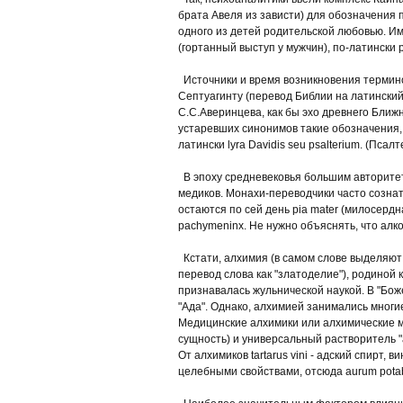
брата Авеля из зависти) для обозначения
одного из детей родительской любовью. И
(гортанный выступ у мужчин), по-латински 
Источники и время возникновения терминов
Септуагинту (перевод Библии на латинский
С.С.Аверинцева, как бы эхо древнего Ближ
устаревших синонимов такие обозначения, 
латински lyra Davidis seu psalterium. (Пс
В эпоху средневековья большим авторитет
медиков. Монахи-переводчики часто созна
остаются по сей день pia mater (милосердн
pachymeninx. Не нужно объяснять, что алк
Кстати, алхимия (в самом слове выделяют а
перевод слова как "златоделие"), родиной 
признавалась жульнической наукой. В "Бож
"Ада". Однако, алхимией занимались мног
Медицинские алхимики или алхимические ме
сущность) и универсальный растворитель "ал
От алхимиков tartarus vini - адский спирт,
целебными свойствами, отсюда aurum potabi