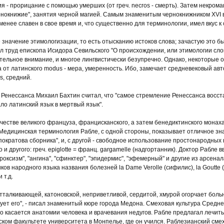
я - прорицание с помощью умерших (от греч. necros - смерть). Затем некро
чернокнижие", занятия черной магией. Самым знаменитым чернокнижником XVI в
енее славен в свое время и, что существенно для терминологии, имел вкус к
начение этимологизации, то есть отысканию истоков слова; зачастую это б
 труд епископа Исидора Севильского "О происхождении, или этимологии слов
ельное внимание, и многое лингвистически безупречно. Однако, некоторые о
 от латинского modus - мера, умеренность. Ибо, замечает средневековый авт
us, средний.
Ренессанса Михаил Бахтин считал, что "самое стремление Ренессанса восста
о латинский язык в мертвый язык".
честве великого француза, францисканского, а затем бенедиктинского монаха
Медицинская терминология Рабле, с одной стороны, показывает отличное зн
пократова сборника", и, с другой - свободное использование простонародных
 и другого: греч. epiglotte = франц. gargamelle (надгортанник). Доктор Рабл
роксизм", "ангина", "сфинктер", "эпидермис", "эфемерный" и другие из арсенал
в народного языка названия болезней la Dame Verolle (сифилис), la Goutte (под
 т.д.
талкивающей, катоновской, неприветливой, сердитой, хмурой огорчает больн
ет его", - писал знаменитый кюре города Медона. Смеховая культура Средне
то касается анатомии человека и врачевания недугов. Рабле предлагал лечит
ском факультете университета в Монпелье, где он учился. Раблезианский сме