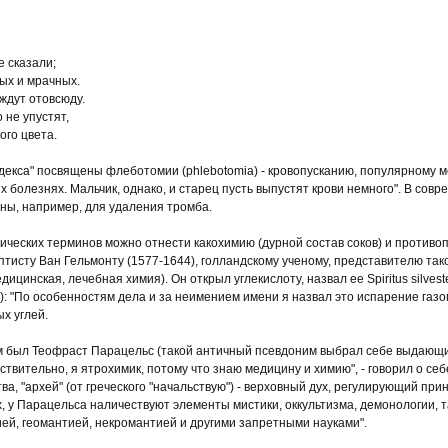
 сказали;
ых и мрачных.
 ждут отовсюду.
о не упустят,
того цвета.
екса" посвящены флеботомии (phlebotomia) - кровопусканию, популярному ме
х болезнях. Мальчик, однако, и старец пусть выпустят крови немного". В со
ны, например, для удаления тромба.
ческих терминов можно отнести какохимию (дурной состав соков) и противо
птисту Ван Гельмонту (1577-1644), голландскому ученому, представителю так
ицинская, лечебная химия). Он открыл углекислоту, назвал ее Spiritus silves
): "По особенностям дела и за неимением имени я назвал это испарение газом,
х углей.
м был Теофраст Парацельс (такой античный псевдоним выбрал себе выдающи
твительно, я ятрохимик, потому что знаю медицину и химию", - говорил о себ
а, "архей" (от греческого "начальствую") - верховный дух, регулирующий пр
, у Парацельса наличествуют элементы мистики, оккультизма, демонологии, так
ей, геомантией, некромантией и другими запретными науками".