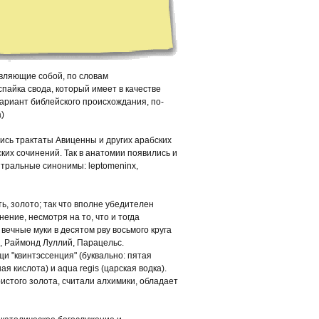
являющие собой, по словам
пайка свода, который имеет в качестве
ариант библейского происхождания, по-
а)
ись трактаты Авиценны и других арабских
их сочинений. Так в анатомии появились и
ейтральные синонимы: leptomeninx,
ь, золото; так что вполне убедителен
ение, несмотря на то, что и тогда
вечные муки в десятом рву восьмого круга
, Раймонд Луллий, Парацельс.
и "квинтэссенция" (буквально: пятая
я кислота) и aqua regis (царская водка).
ористого золота, считали алхимики, обладает