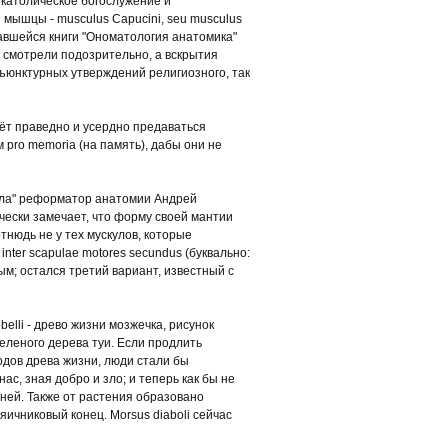
католическое богослужение и
мышцы - musculus Capucini, seu musculus
навшейся книги "Ономатология анатомика"
а смотрели подозрительно, а вскрытия
ъюнктурных утверждений религиозного, так
жёт праведно и усердно предаваться
pro memoria (на память), дабы они не
тела" реформатор анатомии Андрей
ически замечает, что форму своей мантии
нюдь не у тех мускулов, которые
ter scapulae motores secundus (буквально:
ым; остался третий вариант, известный с
elli - древо жизни мозжечка, рисунок
еленого дерева туи. Если продлить
одов древа жизни, люди стали бы
нас, зная добро и зло; и теперь как бы не
 дней. Также от растения образовано
 яичниковый конец. Morsus diaboli сейчас