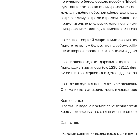
популярного богословского пособия "Eluci
субстанцию человека как микрокосмос, сост
кругла, подобно небесной сфере, два глаза
сотрясаемому ветрами и громом. Живот вос
применительно к человеку, конечно, не явл
в макрокосмос. Важно, что именно с XII ве
В связи с теорией макро- и микрокосма н
Аристотелю. Тем более, что на рубеже XIII
стихотворной форме в "Салернском кодексе
"Салернский кодекс здоровья" (Regimen sa
Арнольд из Виллановы (ок. 1235-1311), фи
82-86 глав "Салернского кодекса", где ох
В теле находятся нашем четыре различны
Флегма и светлая желчь, кровь и черная же
Воплощенье
Флегма - в воде, а в земле себе черная жел
Кровь - это воздух, а светлая желчь в огне
Сангвиник
Каждый сангвиник всегда весельчак и шутн