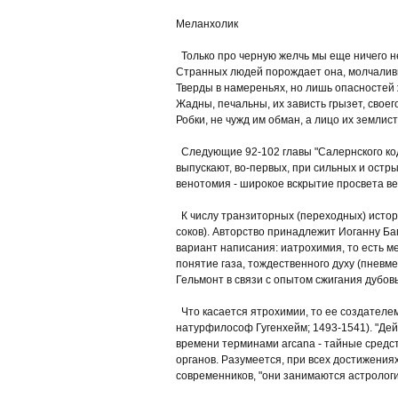
Меланхолик
Только про черную желчь мы еще ничего не
Странных людей порождает она, молчалив
Тверды в намереньях, но лишь опасностей
Жадны, печальны, их зависть грызет, своег
Робки, не чужд им обман, а лицо их землис
Следующие 92-102 главы "Салернского код
выпускают, во-первых, при сильных и остры
венотомия - широкое вскрытие просвета ве
К числу транзиторных (переходных) истори
соков). Авторство принадлежит Иоганну Ба
вариант написания: иатрохимия, то есть мед
понятие газа, тождественного духу (пневме
Гельмонт в связи с опытом сжигания дубовы
Что касается ятрохимии, то ее создателе
натурфилософ Гугенхейм; 1493-1541). "Дейс
времени терминами arcana - тайные средств
органов. Разумеется, при всех достижениях
современников, "они занимаются астрологи