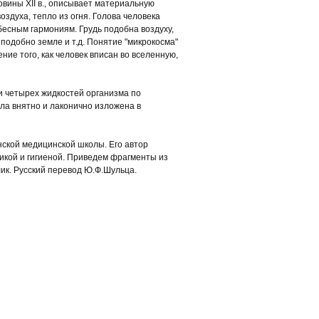
овины XII в., описывает материальную
оздуха, тепло из огня. Голова человека
ебесным гармониям. Грудь подобна воздуху,
подобно земле и т.д. Понятие "микрокосма"
ние того, как человек вписан во вселенную,
и четырех жидкостей организма по
ыла внятно и лаконично изложена в
нской медицинской школы. Его автор
тикой и гигиеной. Приведем фрагменты из
лик. Русский перевод Ю.Ф.Шульца.