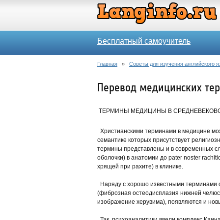
Бесплатный самоучитель
Главная
»
Советы для изучения английского я
Перевод медицинских те
ТЕРМИНЫ МЕДИЦИНЫ В СРЕДНЕВЕКОВО
Христианскими терминами в медицине можн
семантике которых присутствует религиозн
термины представлены и в современных слов
оболочки) в анатомии до pater noster rachit
хрящей при рахите) в клинике.
Наряду с хорошо известными терминами он
(фиброзная остеодисплазия нижней челюст
изображение херувима), появляются и нов
Так, психоаналитики ввели комплекс Каина