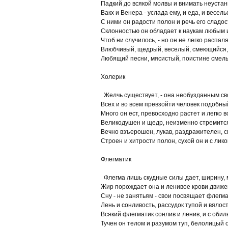
Падкий до всякой молвы и внимать неустан
Вакх и Венера - услада ему, и еда, и весель
С ними он радости полон и речь его сладос
Склонностью он обладает к наукам любым 
Чтоб ни случилось, - но он не легко распал
Влюбчивый, щедрый, веселый, смеющийся
Любящий песни, мясистый, поистине смел
Холерик
Желчь существует, - она необузданным с
Всех и во всем превзойти человек подобны
Много он ест, превосходно растет и легко 
Великодушен и щедр, неизменно стремитс
Вечно взъерошен, лукав, раздражителен, 
Строен и хитрости полон, сухой он и с ли
Флегматик
Флегма лишь скудные силы дает, ширину, 
Жир порождает она и ленивое крови движе
Сну - не занятьям - свои посвящает флегма
Лень и сонливость, рассудок тупой и вялос
Всякий флегматик сонлив и ленив, и с оби
Тучен он телом и разумом туп, белолицый