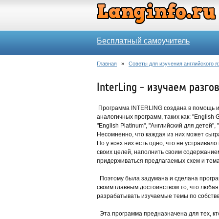
Бесплатный самоучитель
Главная
»
Советы для изучения английского я
InterLing - изучаем разг
Программа INTERLING создана в помощь и
аналогичных программ, таких как: "English G
"English Platinum", "Английский для детей",
Несомненно, что каждая из них может сыгр
Но у всех них есть одно, что не устраивал
своих целей, наполнить своим содержание
придерживаться предлагаемых схем и тема
Поэтому была задумана и сделана программ
своим главным достоинством то, что любая
разрабатывать изучаемые темы по собств
Эта программа предназначена для тех, кто