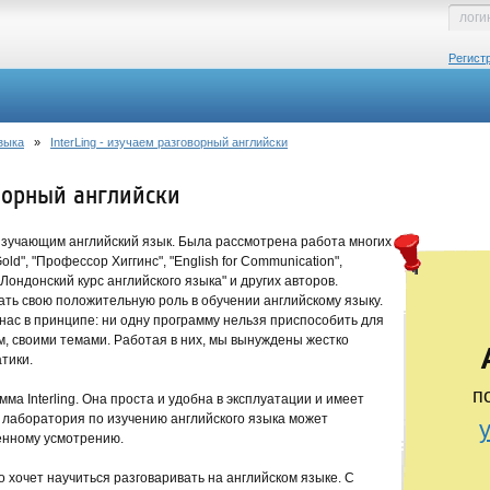
Регист
зыка
»
InterLing - изучаем разговорный английски
оворный английски
зучающим английский язык. Была рассмотрена работа многих
old", "Профессор Хиггинс", "English for Communication",
 "Лондонский курс английского языка" и других авторов.
ать свою положительную роль в обучении английскому языку.
о нас в принципе: ни одну программу нельзя приспособить для
м, своими темами. Работая в них, мы вынуждены жестко
тики.
п
а Interling. Она проста и удобна в эксплуатации и имеет
 лаборатория по изучению английского языка может
енному усмотрению.
 хочет научиться разговаривать на английском языке. С