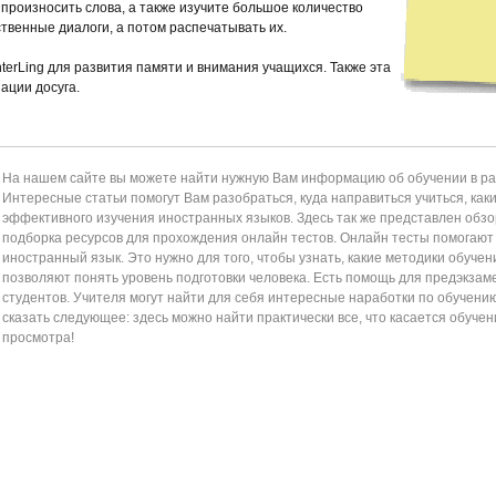
 произносить слова, а также изучите большое количество
ственные диалоги, а потом распечатывать их.
terLing для развития памяти и внимания учащихся. Также эта
ации досуга.
На нашем сайте вы можете найти нужную Вам информацию об обучении в раз
Интересные статьи помогут Вам разобраться, куда направиться учиться, как
эффективного изучения иностранных языков. Здесь так же представлен обзор
подборка ресурсов для прохождения онлайн тестов. Онлайн тесты помогаю
иностранный язык. Это нужно для того, чтобы узнать, какие методики обучен
позволяют понять уровень подготовки человека. Есть помощь для предэкзам
студентов. Учителя могут найти для себя интересные наработки по обучени
сказать следующее: здесь можно найти практически все, что касается обучен
просмотра!