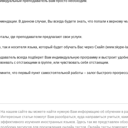
дивидуальный преподаватель Вам просто необходим.
мендации. В данном случае, Вы всегда будете знать, что попали к верному че
талы, где преподаватели предлагают свои услуги.
о, так и носителя языка, который будет обучать Вас через Скайп (www.skype-l
подаватель всегда подберет Вам индивидуальную программу и выстроит удоб
 воевать с отстающими в группе, или чувствовать себя отстающим.
омните, что первый пункт самостоятельной работы – залог быстрого прогресс
На нашем сайте вы можете найти нужную Вам информацию об обучении в раз
Интересные статьи помогут Вам разобраться, куда направиться учиться, как
эффективного изучения иностранных языков. Здесь так же представлен обзор
подборка ресурсов для прохождения онлайн тестов. Онлайн тесты помогаю