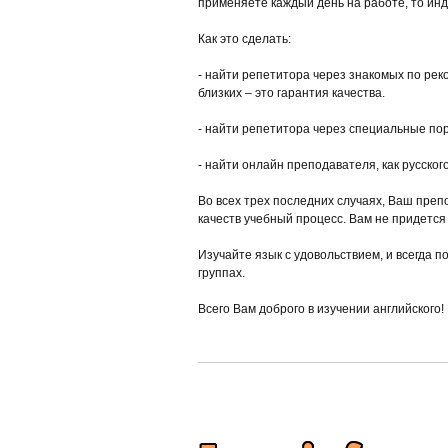
применяете каждый день на работе, то ин
Как это сделать:
- найти репетитора через знакомых по реко
близких – это гарантия качества.
- найти репетитора через специальные пор
- найти онлайн преподавателя, как русског
Во всех трех последних случаях, Ваш пре
качеств учебный процесс. Вам не придется
Изучайте язык с удовольствием, и всегда п
группах.
Всего Вам доброго в изучении английского!