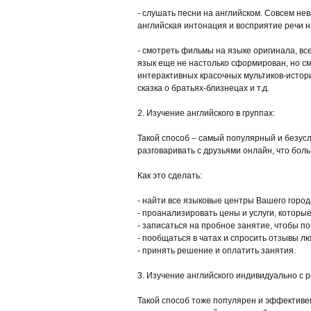
- слушать песни на английском. Совсем нев
английская интонация и восприятие речи н
- смотреть фильмы на языке оригинала, вс
язык еще не настолько сформирован, но смо
интерактивных красочных мультиков-историй
сказка о братьях-близнецах и т.д.
2. Изучение английского в группах:
Такой способ – самый популярный и безусл
разговаривать с друзьями онлайн, что бол
Как это сделать:
- найти все языковые центры Вашего город
- проанализировать цены и услуги, которы
- записаться на пробное занятие, чтобы п
- пообщаться в чатах и спросить отзывы л
- принять решение и оплатить занятия.
3. Изучение английского индивидуально с 
Такой способ тоже популярен и эффективен 