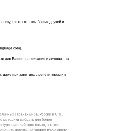
ловеку, так как отзывы Ваших друзей и
anguage.com).
ные для Вашего расписания и личностных
а, даже при занятиях с репетитором и в
личных странах мира, России и СНГ.
ие методики выбрать для более
 курсов английского языка, а также
т оценить начальные знания изучающего