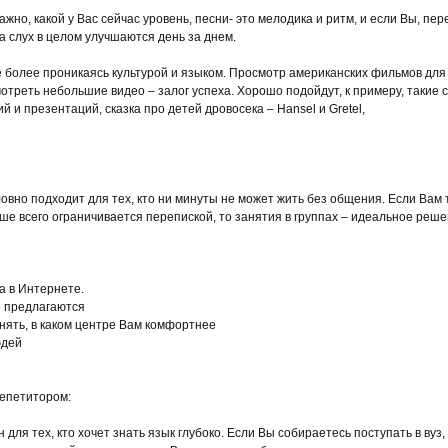
ажно, какой у Вас сейчас уровень, песни- это мелодика и ритм, и если Вы, пер
а слух в целом улучшаются день за днем.
е более проникаясь культурой и языком. Просмотр американских фильмов для
треть небольшие видео – залог успеха. Хорошо подойдут, к примеру, такие са
 и презентаций, сказка про детей дровосека – Hansel и Gretel,
овно подходит для тех, кто ни минуты не может жить без общения. Если Вам 
ьше всего ограничивается перепиской, то занятия в группах – идеальное реше
а в Интернете.
е предлагаются
онять, в каком центре Вам комфортнее
юдей
репетитором:
для тех, кто хочет знать язык глубоко. Если Вы собираетесь поступать в вуз