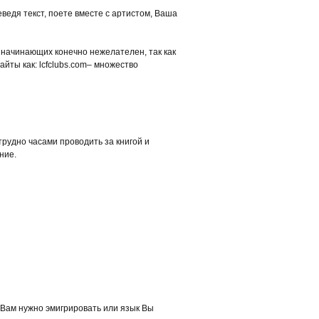
еведя текст, поете вместе с артистом, Ваша
 начинающих конечно нежелателен, так как
йты как: lcfclubs.com– множество
трудно часами проводить за книгой и
ние.
, Вам нужно эмигрировать или язык Вы