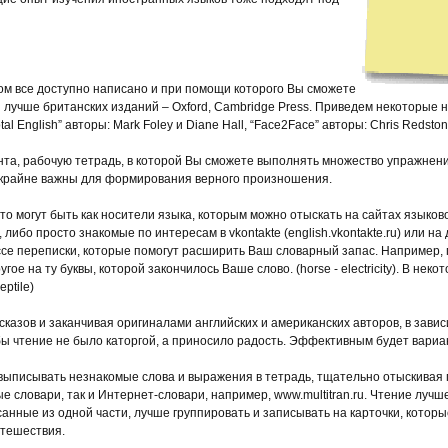
ром все доступно написано и при помощи которого Вы сможете
лучше британских изданий – Oxford, Cambridge Press. Приведем некоторые на
al English” авторы: Mark Foley и Diane Hall, “Face2Face” авторы: Chris Redsto
ента, рабочую тетрадь, в которой Вы сможете выполнять множество упражнений
е крайне важны для формирования верного произношения.
Это могут быть как носители языка, которым можно отыскать на сайтах языково
либо просто знакомые по интересам в vkontakte (english.vkontakte.ru) или н
се переписки, которые помогут расширить Ваш словарный запас. Например, п
ое на ту буквы, которой закончилось Ваше слово. (horse - electricity). В нек
ptile)
ассказов и заканчивая оригиналами английских и американских авторов, в зави
 чтение не было каторгой, а приносило радость. Эффективным будет вариан
о выписывать незнакомые слова и выражения в тетрадь, тщательно отыскивая
е словари, так и Интернет-словари, например, www.multitran.ru. Чтение лучш
санные из одной части, лучше группировать и записывать на карточки, которы
утешествия.