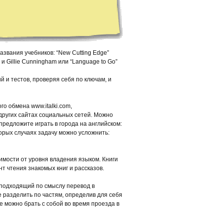
звания учебников: “New Cutting Edge”
n и Gillie Cunningham или “Language to Go”
 и тестов, проверяя себя по ключам, и
го обмена www.italki.com,
а других сайтах социальных сетей. Можно
редложите играть в города на английском:
оторых случаях задачу можно усложнить:
симости от уровня владения языком. Книги
т чтения знакомых книг и рассказов.
 подходящий по смыслу перевод в
е разделить по частям, определив для себя
е можно брать с собой во время проезда в