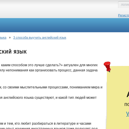
Регист
зыка
»
3 способа выучить английский язык
ский язык
и каким способом это лучше сделать?» актуален для многих
силу непонимания как организовать процесс, данная задача
ам, со своими мыслительными процессами, пониманием мира и
я английского языка существуют, и какой тип людей может
п
 и тем, кто любит разбираться в литературе и часами
щие опыт изучения иностранных языков тоже подходят под