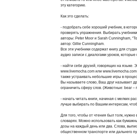
эту категорию.
Как это сделать:
- подобрать себе хороший учебник, в кото
проверять упражнения. Выбирать учебники 
авторы: Peter Moor и Sarah Cunningham, “Tot
автор: Gillie Cunningham.
Все эти учебники содержат книгу для студ
аудио записи с диалогами уроков, которы
- найти себе друзей, говорящих на языке. 
www.livemocha.com или www.livemocha.com, 
также устраивать небольшие игры в процес
Вы называете слово, Ваш друг называет друг
ограничить сферу слов. (Животные: bear – re
- начать читать книги, начиная с мелких р
лучше выбирать по Вашим интересам, чтобы
Для того, чтобы от чтения был толк, нужн
словарях. Можно использовать как бумажны
дозы на каждый день или два. Слова, выпи
общественном транспорте или дальнего п